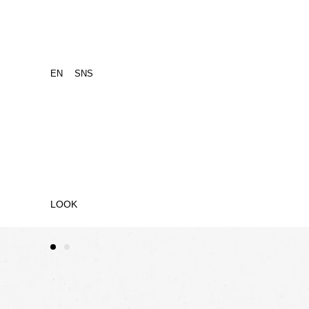
EN
SNS
コ
LOOK
ン
テ
ン
ツ
に
ス
キ
ッ
プ
す